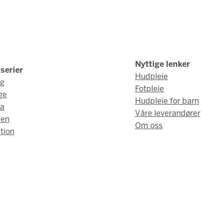
Nyttige lenker
serier
Hudpleie
ng
Fotpleie
ge
Hudpleie for barn
a
Våre leverandører
men
Om oss
tion