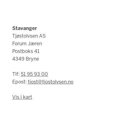
Stavanger
Tjøstolvsen AS
Forum Jæren
Postboks 41
4349 Bryne
Tlf:
51 95 93 00
Epost:
tjost@tjostolvsen.no
Vis i kart