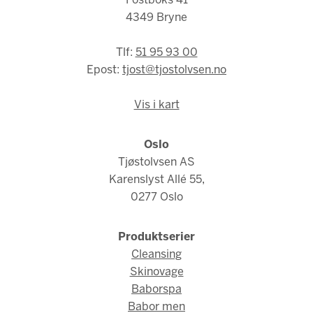
Postboks 41
4349 Bryne
Tlf:
51 95 93 00
Epost:
tjost@tjostolvsen.no
Vis i kart
Oslo
Tjøstolvsen AS
Karenslyst Allé 55,
0277 Oslo
Produktserier
Cleansing
Skinovage
Baborspa
Babor men