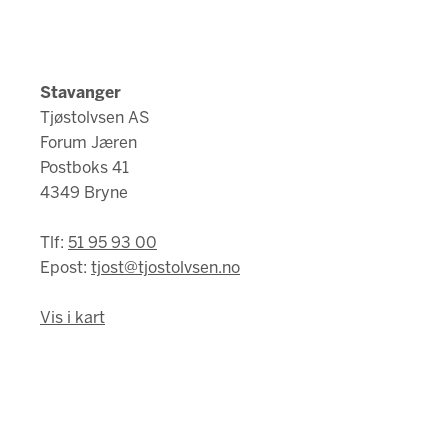
Stavanger
Tjøstolvsen AS
Forum Jæren
Postboks 41
4349 Bryne
Tlf:
51 95 93 00
Epost:
tjost@tjostolvsen.no
Vis i kart