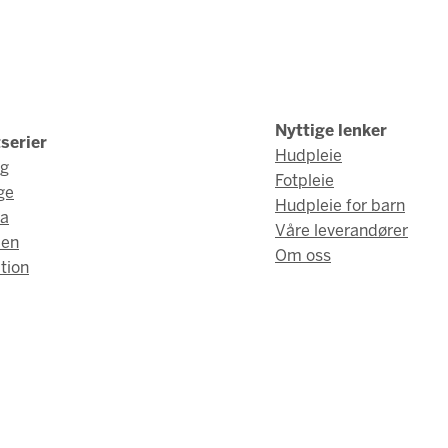
Nyttige lenker
serier
Hudpleie
ng
Fotpleie
ge
Hudpleie for barn
a
Våre leverandører
men
Om oss
tion