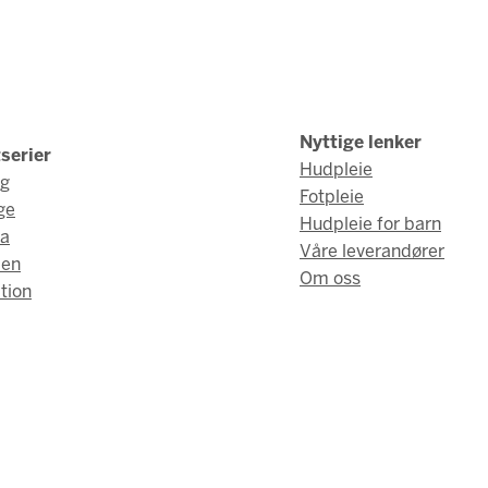
Nyttige lenker
serier
Hudpleie
ng
Fotpleie
ge
Hudpleie for barn
a
Våre leverandører
men
Om oss
tion