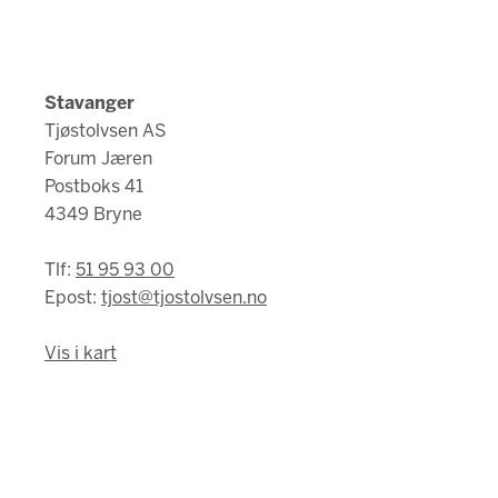
Stavanger
Tjøstolvsen AS
Forum Jæren
Postboks 41
4349 Bryne
Tlf:
51 95 93 00
Epost:
tjost@tjostolvsen.no
Vis i kart