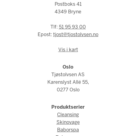
Postboks 41
4349 Bryne
Tlf:
51 95 93 00
Epost:
tjost@tjostolvsen.no
Vis i kart
Oslo
Tjøstolvsen AS
Karenslyst Allé 55,
0277 Oslo
Produktserier
Cleansing
Skinovage
Baborspa