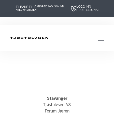
LOGG INN
TILBAKE TIL :
BABOR
GEHWOL
SOKIND
PROFESSIONAL
FRED HAMELTEN
Hopp
Hopp
Hopp
Hopp
til
til
til
til
innhold
navigasjon
innhold
navigasjon
Toggl
navig
Stavanger
Tjøstolvsen AS
Forum Jæren