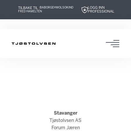
LOGG INN
TILBAKE TIL :
BABOR
GEHWOL
SOKIND
PROFESSIONAL
FRED HAMELTEN
Hopp
Hopp
Hopp
Hopp
til
til
til
til
innhold
navigasjon
innhold
navigasjon
Toggl
navig
Stavanger
Tjøstolvsen AS
Forum Jæren