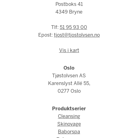
Postboks 41
4349 Bryne
Tlf:
51 95 93 00
Epost:
tjost@tjostolvsen.no
Vis i kart
Oslo
Tjøstolvsen AS
Karenslyst Allé 55,
0277 Oslo
Produktserier
Cleansing
Skinovage
Baborspa