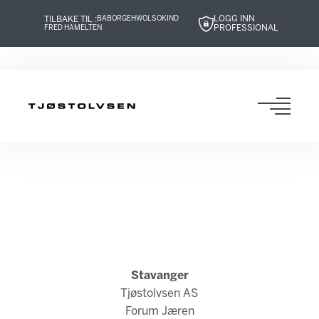
LOGG INN
TILBAKE TIL :
BABOR
GEHWOL
SOKIND
PROFESSIONAL
FRED HAMELTEN
Hopp
Hopp
Hopp
Hopp
til
til
til
til
innhold
navigasjon
innhold
navigasjon
Toggl
navig
Stavanger
Tjøstolvsen AS
Forum Jæren