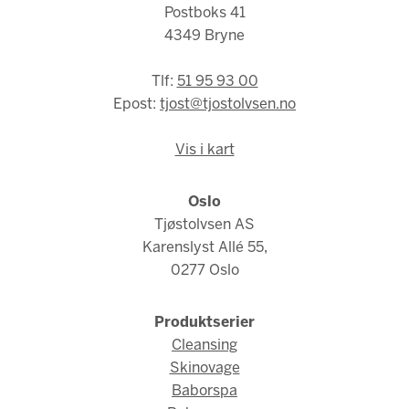
Postboks 41
4349 Bryne
Tlf:
51 95 93 00
Epost:
tjost@tjostolvsen.no
Vis i kart
Oslo
Tjøstolvsen AS
Karenslyst Allé 55,
0277 Oslo
Produktserier
Cleansing
Skinovage
Baborspa