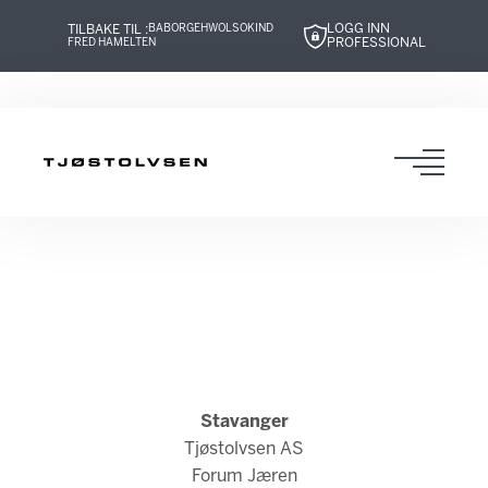
LOGG INN
TILBAKE TIL :
BABOR
GEHWOL
SOKIND
PROFESSIONAL
FRED HAMELTEN
Hopp
Hopp
Hopp
Hopp
til
til
til
til
innhold
navigasjon
innhold
navigasjon
Toggl
navig
Stavanger
Tjøstolvsen AS
Forum Jæren