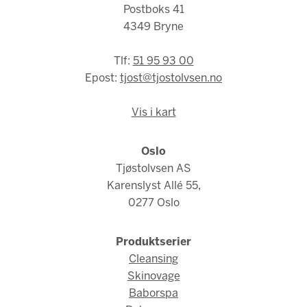
Postboks 41
4349 Bryne
Tlf:
51 95 93 00
Epost:
tjost@tjostolvsen.no
Vis i kart
Oslo
Tjøstolvsen AS
Karenslyst Allé 55,
0277 Oslo
Produktserier
Cleansing
Skinovage
Baborspa