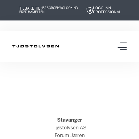
LOGG INN
TILBAKE TIL :
BABOR
GEHWOL
SOKIND
PROFESSIONAL
FRED HAMELTEN
Hopp
Hopp
Hopp
Hopp
til
til
til
til
innhold
navigasjon
innhold
navigasjon
Toggl
navig
Stavanger
Tjøstolvsen AS
Forum Jæren