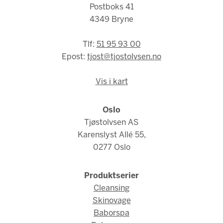
Postboks 41
4349 Bryne
Tlf:
51 95 93 00
Epost:
tjost@tjostolvsen.no
Vis i kart
Oslo
Tjøstolvsen AS
Karenslyst Allé 55,
0277 Oslo
Produktserier
Cleansing
Skinovage
Baborspa