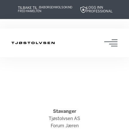
LOGG INN
TILBAKE TIL :
BABOR
GEHWOL
SOKIND
PROFESSIONAL
FRED HAMELTEN
Hopp
Hopp
Hopp
Hopp
til
til
til
til
innhold
navigasjon
innhold
navigasjon
Toggl
navig
Stavanger
Tjøstolvsen AS
Forum Jæren