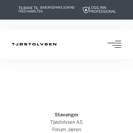
LOGG INN
TILBAKE TIL :
BABOR
GEHWOL
SOKIND
PROFESSIONAL
FRED HAMELTEN
Hopp
Hopp
Hopp
Hopp
til
til
til
til
innhold
navigasjon
innhold
navigasjon
Toggl
navig
Stavanger
Tjøstolvsen AS
Forum Jæren