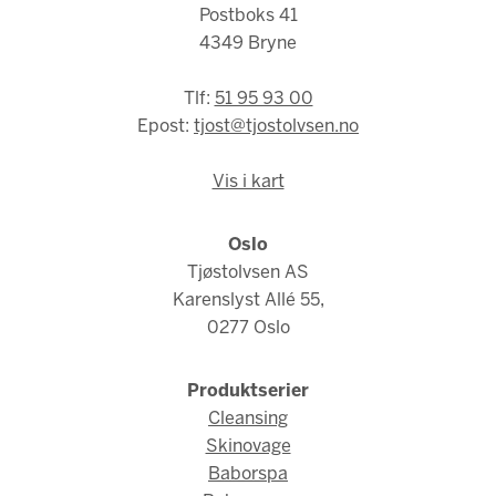
Postboks 41
4349 Bryne
Tlf:
51 95 93 00
Epost:
tjost@tjostolvsen.no
Vis i kart
Oslo
Tjøstolvsen AS
Karenslyst Allé 55,
0277 Oslo
Produktserier
Cleansing
Skinovage
Baborspa