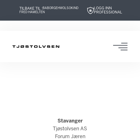
LOGG INN
TILBAKE TIL :
BABOR
GEHWOL
SOKIND
PROFESSIONAL
FRED HAMELTEN
Hopp
Hopp
Hopp
Hopp
til
til
til
til
innhold
navigasjon
innhold
navigasjon
Toggl
navig
Stavanger
Tjøstolvsen AS
Forum Jæren