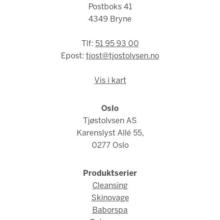
Postboks 41
4349 Bryne
Tlf:
51 95 93 00
Epost:
tjost@tjostolvsen.no
Vis i kart
Oslo
Tjøstolvsen AS
Karenslyst Allé 55,
0277 Oslo
Produktserier
Cleansing
Skinovage
Baborspa