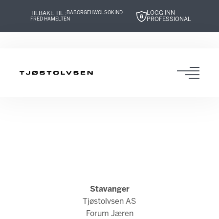
LOGG INN
TILBAKE TIL :
BABOR
GEHWOL
SOKIND
PROFESSIONAL
FRED HAMELTEN
Hopp
Hopp
Hopp
Hopp
til
til
til
til
innhold
navigasjon
innhold
navigasjon
Toggl
navig
Stavanger
Tjøstolvsen AS
Forum Jæren