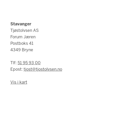
Stavanger
Tjøstolvsen AS
Forum Jæren
Postboks 41
4349 Bryne
Tlf:
51 95 93 00
Epost:
tjost@tjostolvsen.no
Vis i kart