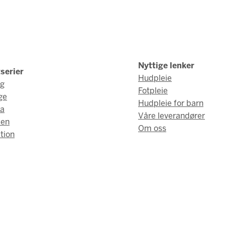
Nyttige lenker
serier
Hudpleie
ng
Fotpleie
ge
Hudpleie for barn
a
Våre leverandører
men
Om oss
tion