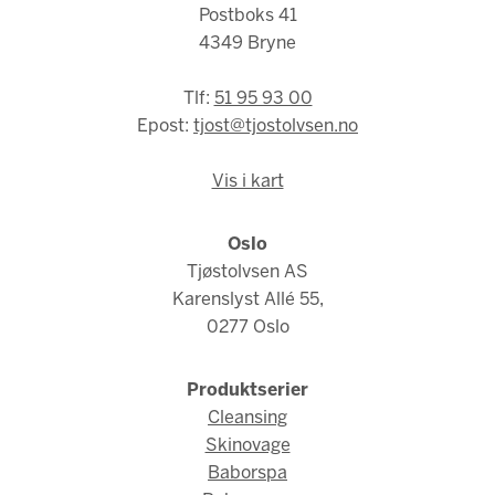
Postboks 41
4349 Bryne
Tlf:
51 95 93 00
Epost:
tjost@tjostolvsen.no
Vis i kart
Oslo
Tjøstolvsen AS
Karenslyst Allé 55,
0277 Oslo
Produktserier
Cleansing
Skinovage
Baborspa