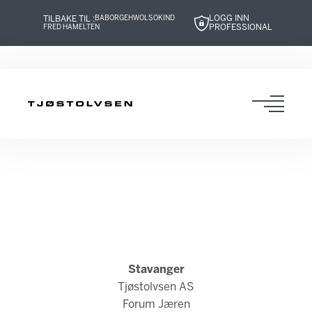
LOGG INN
TILBAKE TIL :
BABOR
GEHWOL
SOKIND
PROFESSIONAL
FRED HAMELTEN
Hopp
Hopp
Hopp
Hopp
til
til
til
til
innhold
navigasjon
innhold
navigasjon
Toggl
navig
Stavanger
Tjøstolvsen AS
Forum Jæren