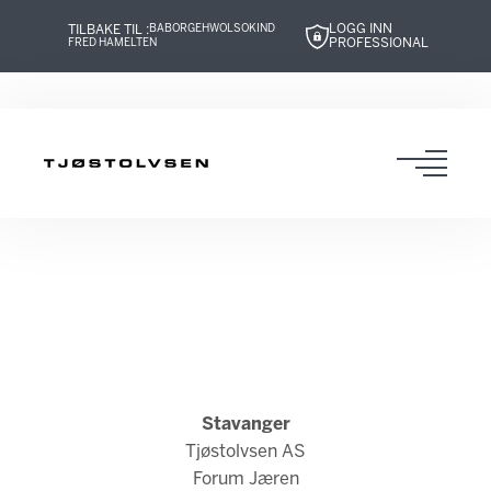
LOGG INN
TILBAKE TIL :
BABOR
GEHWOL
SOKIND
PROFESSIONAL
FRED HAMELTEN
Hopp
Hopp
Hopp
Hopp
til
til
til
til
innhold
navigasjon
innhold
navigasjon
Toggl
navig
Stavanger
Tjøstolvsen AS
Forum Jæren