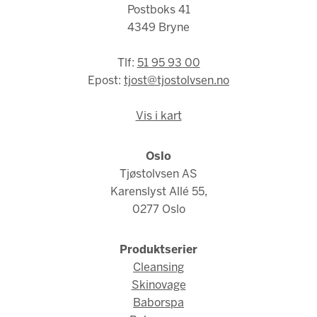
Postboks 41
4349 Bryne
Tlf:
51 95 93 00
Epost:
tjost@tjostolvsen.no
Vis i kart
Oslo
Tjøstolvsen AS
Karenslyst Allé 55,
0277 Oslo
Produktserier
Cleansing
Skinovage
Baborspa