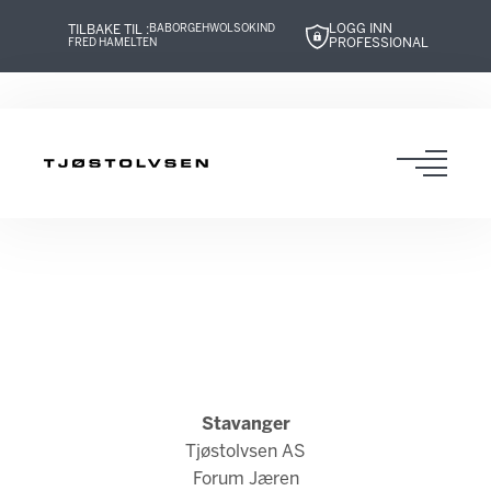
LOGG INN
TILBAKE TIL :
BABOR
GEHWOL
SOKIND
PROFESSIONAL
FRED HAMELTEN
Hopp
Hopp
Hopp
Hopp
til
til
til
til
innhold
navigasjon
innhold
navigasjon
Toggl
navig
Stavanger
Tjøstolvsen AS
Forum Jæren