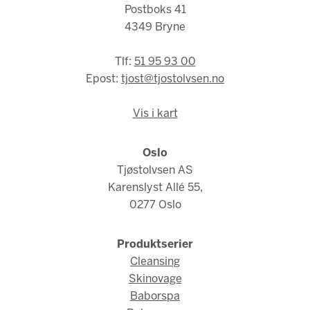
Postboks 41
4349 Bryne
Tlf:
51 95 93 00
Epost:
tjost@tjostolvsen.no
Vis i kart
Oslo
Tjøstolvsen AS
Karenslyst Allé 55,
0277 Oslo
Produktserier
Cleansing
Skinovage
Baborspa