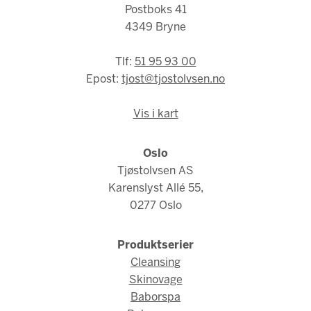
Postboks 41
4349 Bryne
Tlf:
51 95 93 00
Epost:
tjost@tjostolvsen.no
Vis i kart
Oslo
Tjøstolvsen AS
Karenslyst Allé 55,
0277 Oslo
Produktserier
Cleansing
Skinovage
Baborspa