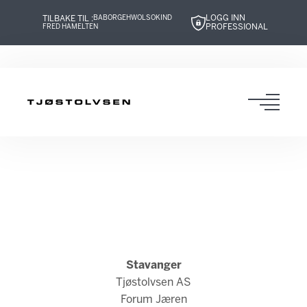
LOGG INN
TILBAKE TIL :
BABOR
GEHWOL
SOKIND
PROFESSIONAL
FRED HAMELTEN
Hopp
Hopp
Hopp
Hopp
til
til
til
til
innhold
navigasjon
innhold
navigasjon
Toggl
navig
Stavanger
Tjøstolvsen AS
Forum Jæren