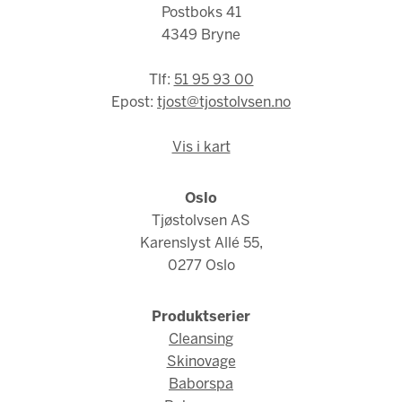
Postboks 41
4349 Bryne
Tlf:
51 95 93 00
Epost:
tjost@tjostolvsen.no
Vis i kart
Oslo
Tjøstolvsen AS
Karenslyst Allé 55,
0277 Oslo
Produktserier
Cleansing
Skinovage
Baborspa