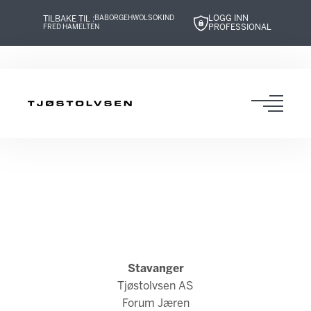
LOGG INN
TILBAKE TIL :
BABOR
GEHWOL
SOKIND
PROFESSIONAL
FRED HAMELTEN
Hopp
Hopp
Hopp
Hopp
til
til
til
til
innhold
navigasjon
innhold
navigasjon
Toggl
navig
Stavanger
Tjøstolvsen AS
Forum Jæren