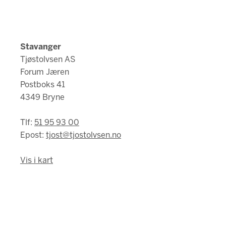
Stavanger
Tjøstolvsen AS
Forum Jæren
Postboks 41
4349 Bryne
Tlf:
51 95 93 00
Epost:
tjost@tjostolvsen.no
Vis i kart