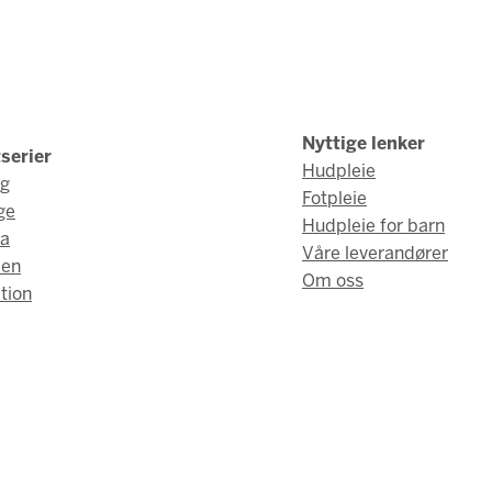
Nyttige lenker
serier
Hudpleie
ng
Fotpleie
ge
Hudpleie for barn
a
Våre leverandører
men
Om oss
tion