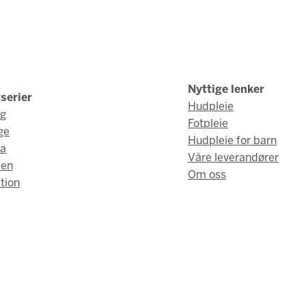
Nyttige lenker
serier
Hudpleie
ng
Fotpleie
ge
Hudpleie for barn
a
Våre leverandører
men
Om oss
tion