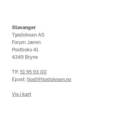
Stavanger
Tjøstolvsen AS
Forum Jæren
Postboks 41
4349 Bryne
Tlf:
51 95 93 00
Epost:
tjost@tjostolvsen.no
Vis i kart