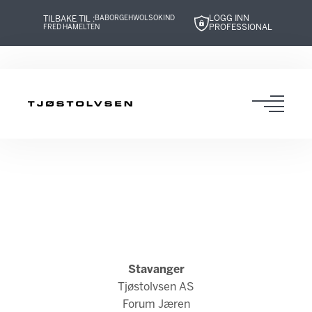
LOGG INN
TILBAKE TIL :
BABOR
GEHWOL
SOKIND
PROFESSIONAL
FRED HAMELTEN
Hopp
Hopp
Hopp
Hopp
til
til
til
til
innhold
navigasjon
innhold
navigasjon
Toggl
navig
Stavanger
Tjøstolvsen AS
Forum Jæren