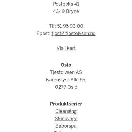
Postboks 41
4349 Bryne
Tlf:
51 95 93 00
Epost:
tjost@tjostolvsen.no
Vis i kart
Oslo
Tjøstolvsen AS
Karenslyst Allé 55,
0277 Oslo
Produktserier
Cleansing
Skinovage
Baborspa