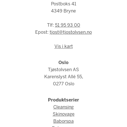
Postboks 41
4349 Bryne
Tlf:
51 95 93 00
Epost:
tjost@tjostolvsen.no
Vis i kart
Oslo
Tjøstolvsen AS
Karenslyst Allé 55,
0277 Oslo
Produktserier
Cleansing
Skinovage
Baborspa