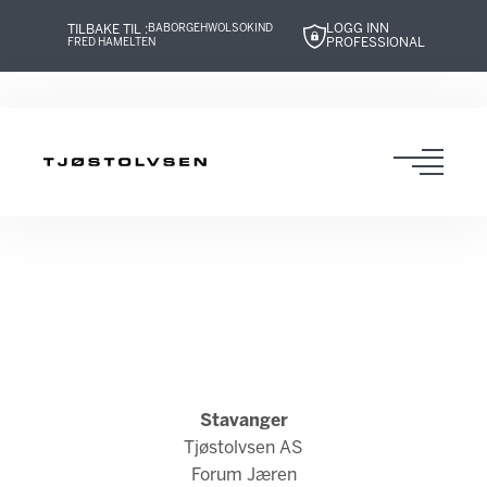
LOGG INN
TILBAKE TIL :
BABOR
GEHWOL
SOKIND
PROFESSIONAL
FRED HAMELTEN
Hopp
Hopp
Hopp
Hopp
til
til
til
til
innhold
navigasjon
innhold
navigasjon
Toggl
navig
Stavanger
Tjøstolvsen AS
Forum Jæren