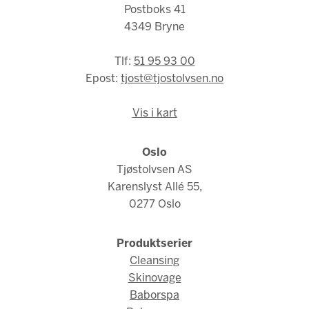
Postboks 41
4349 Bryne
Tlf:
51 95 93 00
Epost:
tjost@tjostolvsen.no
Vis i kart
Oslo
Tjøstolvsen AS
Karenslyst Allé 55,
0277 Oslo
Produktserier
Cleansing
Skinovage
Baborspa