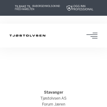
LOGG INN
TILBAKE TIL :
BABOR
GEHWOL
SOKIND
PROFESSIONAL
FRED HAMELTEN
Hopp
Hopp
Hopp
Hopp
til
til
til
til
innhold
navigasjon
innhold
navigasjon
Toggl
navig
Stavanger
Tjøstolvsen AS
Forum Jæren