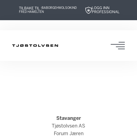
LOGG INN
TILBAKE TIL :
BABOR
GEHWOL
SOKIND
PROFESSIONAL
FRED HAMELTEN
Hopp
Hopp
Hopp
Hopp
til
til
til
til
innhold
navigasjon
innhold
navigasjon
Toggl
navig
Stavanger
Tjøstolvsen AS
Forum Jæren