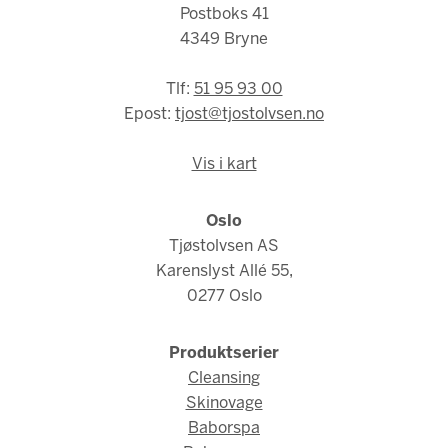
Postboks 41
4349 Bryne
Tlf:
51 95 93 00
Epost:
tjost@tjostolvsen.no
Vis i kart
Oslo
Tjøstolvsen AS
Karenslyst Allé 55,
0277 Oslo
Produktserier
Cleansing
Skinovage
Baborspa