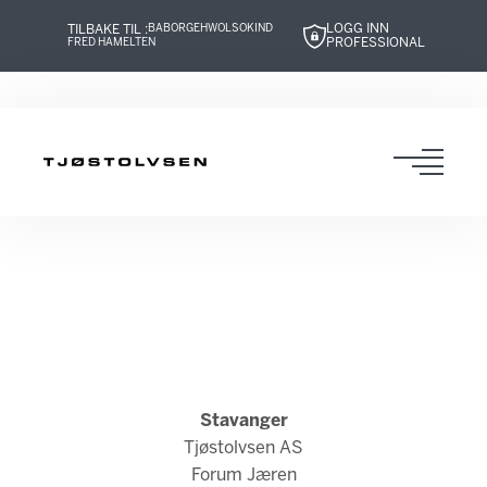
LOGG INN
TILBAKE TIL :
BABOR
GEHWOL
SOKIND
PROFESSIONAL
FRED HAMELTEN
Hopp
Hopp
Hopp
Hopp
til
til
til
til
innhold
navigasjon
innhold
navigasjon
Toggl
navig
Stavanger
Tjøstolvsen AS
Forum Jæren