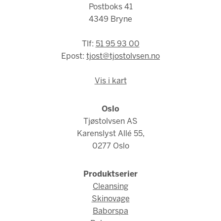
Postboks 41
4349 Bryne
Tlf:
51 95 93 00
Epost:
tjost@tjostolvsen.no
Vis i kart
Oslo
Tjøstolvsen AS
Karenslyst Allé 55,
0277 Oslo
Produktserier
Cleansing
Skinovage
Baborspa