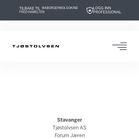
LOGG INN
TILBAKE TIL :
BABOR
GEHWOL
SOKIND
PROFESSIONAL
FRED HAMELTEN
Hopp
Hopp
Hopp
Hopp
til
til
til
til
innhold
navigasjon
innhold
navigasjon
Toggl
navig
Stavanger
Tjøstolvsen AS
Forum Jæren