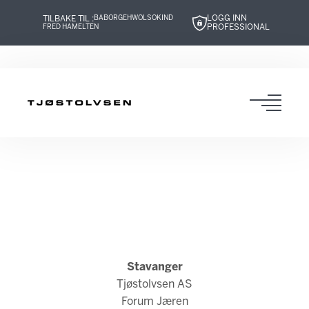
LOGG INN
TILBAKE TIL :
BABOR
GEHWOL
SOKIND
PROFESSIONAL
FRED HAMELTEN
Hopp
Hopp
Hopp
Hopp
til
til
til
til
innhold
navigasjon
innhold
navigasjon
Toggl
navig
Stavanger
Tjøstolvsen AS
Forum Jæren