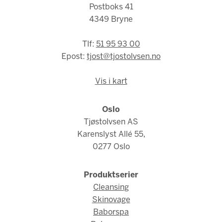
Postboks 41
4349 Bryne
Tlf:
51 95 93 00
Epost:
tjost@tjostolvsen.no
Vis i kart
Oslo
Tjøstolvsen AS
Karenslyst Allé 55,
0277 Oslo
Produktserier
Cleansing
Skinovage
Baborspa