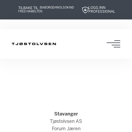
LOGG INN
TILBAKE TIL :
BABOR
GEHWOL
SOKIND
PROFESSIONAL
FRED HAMELTEN
Hopp
Hopp
Hopp
Hopp
til
til
til
til
innhold
navigasjon
innhold
navigasjon
Toggl
navig
Stavanger
Tjøstolvsen AS
Forum Jæren