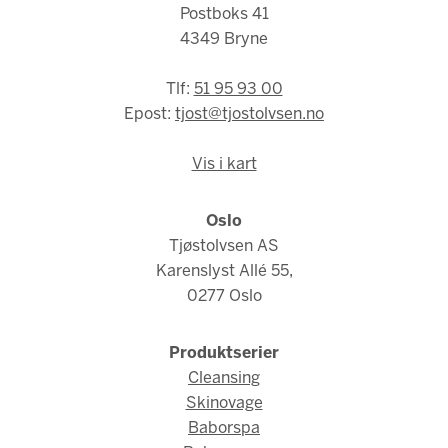
Postboks 41
4349 Bryne
Tlf:
51 95 93 00
Epost:
tjost@tjostolvsen.no
Vis i kart
Oslo
Tjøstolvsen AS
Karenslyst Allé 55,
0277 Oslo
Produktserier
Cleansing
Skinovage
Baborspa