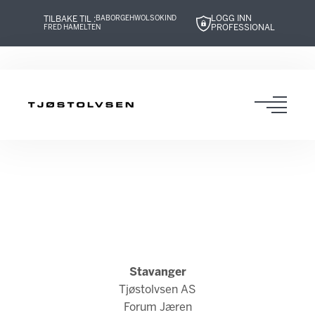
LOGG INN
TILBAKE TIL :
BABOR
GEHWOL
SOKIND
PROFESSIONAL
FRED HAMELTEN
Hopp
Hopp
Hopp
Hopp
til
til
til
til
innhold
navigasjon
innhold
navigasjon
Toggl
navig
Stavanger
Tjøstolvsen AS
Forum Jæren