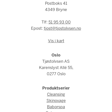
Postboks 41
4349 Bryne
Tlf:
51 95 93 00
Epost:
tjost@tjostolvsen.no
Vis i kart
Oslo
Tjøstolvsen AS
Karenslyst Allé 55,
0277 Oslo
Produktserier
Cleansing
Skinovage
Baborspa