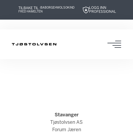
LOGG INN
TILBAKE TIL :
BABOR
GEHWOL
SOKIND
PROFESSIONAL
FRED HAMELTEN
Hopp
Hopp
Hopp
Hopp
til
til
til
til
innhold
navigasjon
innhold
navigasjon
Toggl
navig
Stavanger
Tjøstolvsen AS
Forum Jæren