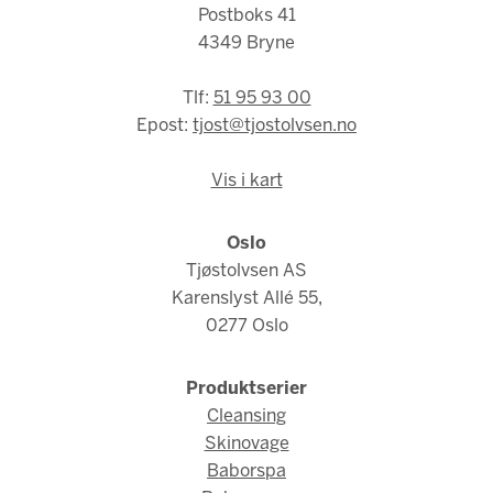
Postboks 41
4349 Bryne
Tlf:
51 95 93 00
Epost:
tjost@tjostolvsen.no
Vis i kart
Oslo
Tjøstolvsen AS
Karenslyst Allé 55,
0277 Oslo
Produktserier
Cleansing
Skinovage
Baborspa