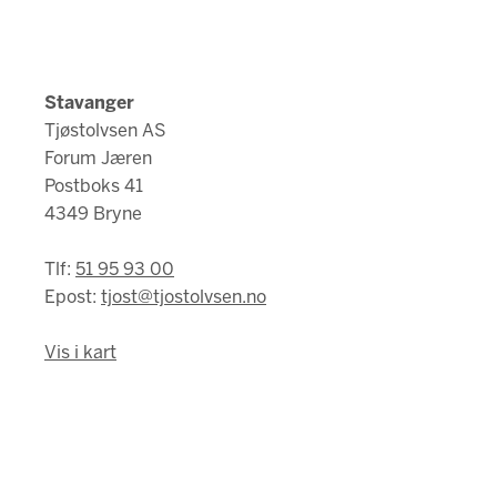
Stavanger
Tjøstolvsen AS
Forum Jæren
Postboks 41
4349 Bryne
Tlf:
51 95 93 00
Epost:
tjost@tjostolvsen.no
Vis i kart