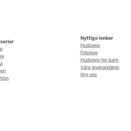
Nyttige lenker
serier
Hudpleie
ng
Fotpleie
ge
Hudpleie for barn
a
Våre leverandører
men
Om oss
tion