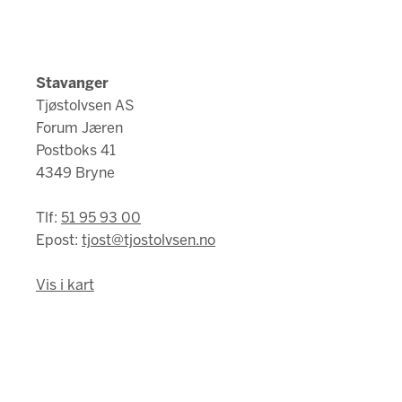
Stavanger
Tjøstolvsen AS
Forum Jæren
Postboks 41
4349 Bryne
Tlf:
51 95 93 00
Epost:
tjost@tjostolvsen.no
Vis i kart