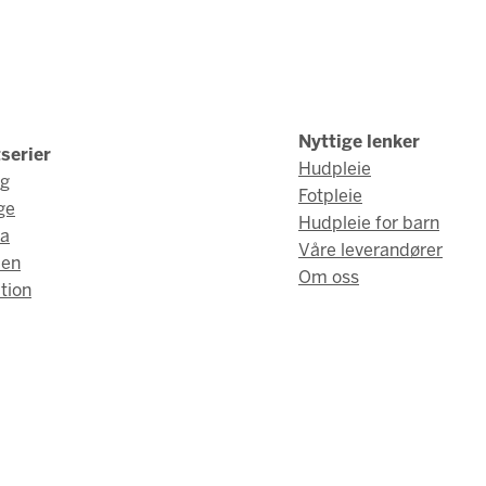
Nyttige lenker
serier
Hudpleie
ng
Fotpleie
ge
Hudpleie for barn
a
Våre leverandører
men
Om oss
tion