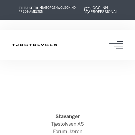
LOGG INN
TILBAKE TIL :
BABOR
GEHWOL
SOKIND
PROFESSIONAL
FRED HAMELTEN
Hopp
Hopp
Hopp
Hopp
til
til
til
til
innhold
navigasjon
innhold
navigasjon
Toggl
navig
Stavanger
Tjøstolvsen AS
Forum Jæren