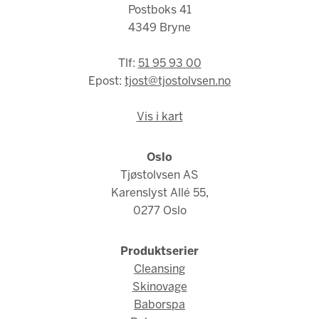
Postboks 41
4349 Bryne
Tlf:
51 95 93 00
Epost:
tjost@tjostolvsen.no
Vis i kart
Oslo
Tjøstolvsen AS
Karenslyst Allé 55,
0277 Oslo
Produktserier
Cleansing
Skinovage
Baborspa