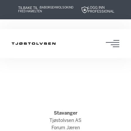
LOGG INN
TILBAKE TIL :
BABOR
GEHWOL
SOKIND
PROFESSIONAL
FRED HAMELTEN
Hopp
Hopp
Hopp
Hopp
til
til
til
til
innhold
navigasjon
innhold
navigasjon
Toggl
navig
Stavanger
Tjøstolvsen AS
Forum Jæren