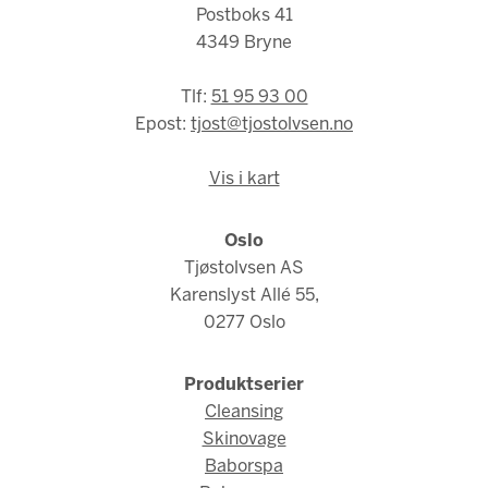
Postboks 41
4349 Bryne
Tlf:
51 95 93 00
Epost:
tjost@tjostolvsen.no
Vis i kart
Oslo
Tjøstolvsen AS
Karenslyst Allé 55,
0277 Oslo
Produktserier
Cleansing
Skinovage
Baborspa