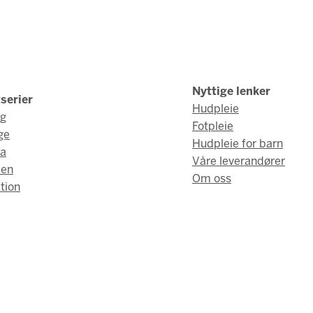
Nyttige lenker
serier
Hudpleie
ng
Fotpleie
ge
Hudpleie for barn
a
Våre leverandører
men
Om oss
tion