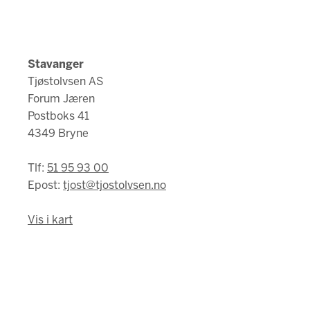
Stavanger
Tjøstolvsen AS
Forum Jæren
Postboks 41
4349 Bryne
Tlf:
51 95 93 00
Epost:
tjost@tjostolvsen.no
Vis i kart