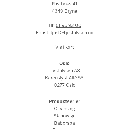
Postboks 41
4349 Bryne
Tlf:
51 95 93 00
Epost:
tjost@tjostolvsen.no
Vis i kart
Oslo
Tjøstolvsen AS
Karenslyst Allé 55,
0277 Oslo
Produktserier
Cleansing
Skinovage
Baborspa