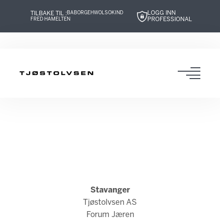
LOGG INN
TILBAKE TIL :
BABOR
GEHWOL
SOKIND
PROFESSIONAL
FRED HAMELTEN
Hopp
Hopp
Hopp
Hopp
til
til
til
til
innhold
navigasjon
innhold
navigasjon
Toggl
navig
Stavanger
Tjøstolvsen AS
Forum Jæren