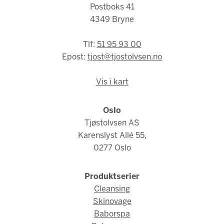
Postboks 41
4349 Bryne
Tlf:
51 95 93 00
Epost:
tjost@tjostolvsen.no
Vis i kart
Oslo
Tjøstolvsen AS
Karenslyst Allé 55,
0277 Oslo
Produktserier
Cleansing
Skinovage
Baborspa