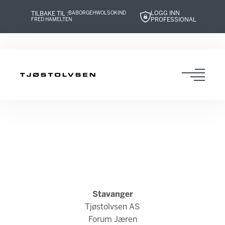
LOGG INN
TILBAKE TIL :
BABOR
GEHWOL
SOKIND
PROFESSIONAL
FRED HAMELTEN
Hopp
Hopp
Hopp
Hopp
til
til
til
til
innhold
navigasjon
innhold
navigasjon
Toggl
navig
Stavanger
Tjøstolvsen AS
Forum Jæren