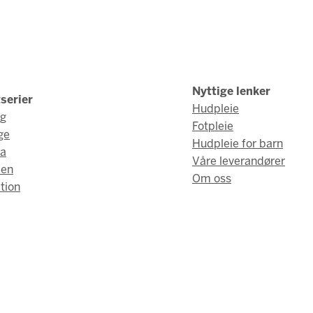
Nyttige lenker
serier
Hudpleie
ng
Fotpleie
ge
Hudpleie for barn
a
Våre leverandører
men
Om oss
tion