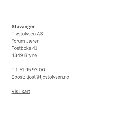
Stavanger
Tjøstolvsen AS
Forum Jæren
Postboks 41
4349 Bryne
Tlf:
51 95 93 00
Epost:
tjost@tjostolvsen.no
Vis i kart