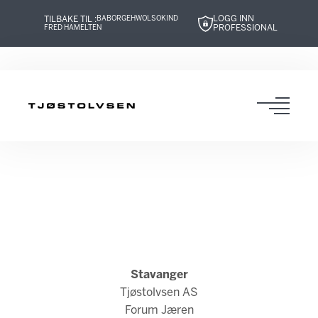
LOGG INN
TILBAKE TIL :
BABOR
GEHWOL
SOKIND
PROFESSIONAL
FRED HAMELTEN
Hopp
Hopp
Hopp
Hopp
til
til
til
til
innhold
navigasjon
innhold
navigasjon
Toggl
navig
Stavanger
Tjøstolvsen AS
Forum Jæren