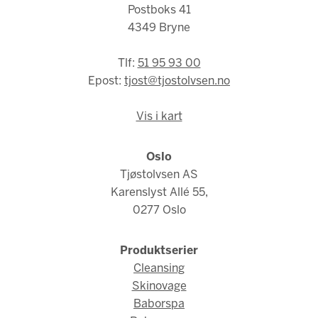
Postboks 41
4349 Bryne
Tlf:
51 95 93 00
Epost:
tjost@tjostolvsen.no
Vis i kart
Oslo
Tjøstolvsen AS
Karenslyst Allé 55,
0277 Oslo
Produktserier
Cleansing
Skinovage
Baborspa