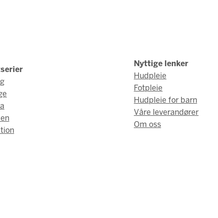
Nyttige lenker
serier
Hudpleie
ng
Fotpleie
ge
Hudpleie for barn
a
Våre leverandører
men
Om oss
tion