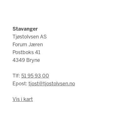
Stavanger
Tjøstolvsen AS
Forum Jæren
Postboks 41
4349 Bryne
Tlf:
51 95 93 00
Epost:
tjost@tjostolvsen.no
Vis i kart