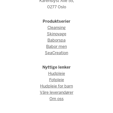
Karenslyst Allé 55,
0277 Oslo
Produktserier
Cleansing
Skinovage
Baborspa
Babor men
SeaCreation
Nyttige lenker
Hudpleie
Fotpleie
Hudpleie for barn
Våre leverandører
Om oss