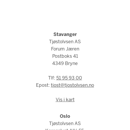
Stavanger
Tjøstolvsen AS
Forum Jæren
Postboks 41
4349 Bryne
Tlf:
51 95 93 00
Epost:
tjost@tjostolvsen.no
Vis i kart
Oslo
Tjøstolvsen AS