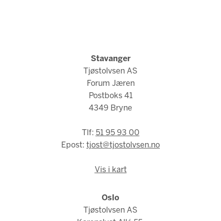
Stavanger
Tjøstolvsen AS
Forum Jæren
Postboks 41
4349 Bryne
Tlf:
51 95 93 00
Epost:
tjost@tjostolvsen.no
Vis i kart
Oslo
Tjøstolvsen AS