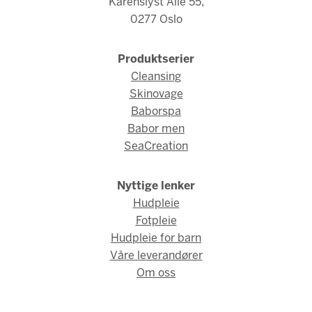
Karenslyst Allé 55,
0277 Oslo
Produktserier
Cleansing
Skinovage
Baborspa
Babor men
SeaCreation
Nyttige lenker
Hudpleie
Fotpleie
Hudpleie for barn
Våre leverandører
Om oss