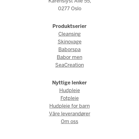
Karenslyst Allé 55,
0277 Oslo
Produktserier
Cleansing
Skinovage
Baborspa
Babor men
SeaCreation
Nyttige lenker
Hudpleie
Fotpleie
Hudpleie for barn
Våre leverandører
Om oss