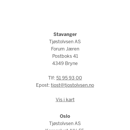
Stavanger
Tjøstolvsen AS
Forum Jæren
Postboks 41
4349 Bryne
Tlf:
51 95 93 00
Epost:
tjost@tjostolvsen.no
Vis i kart
Oslo
Tjøstolvsen AS