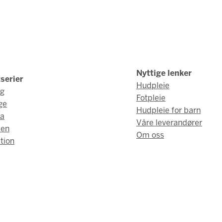
Nyttige lenker
serier
Hudpleie
ng
Fotpleie
ge
Hudpleie for barn
a
Våre leverandører
men
Om oss
tion