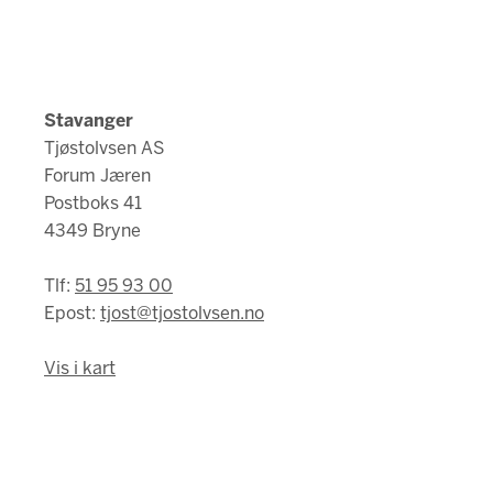
Stavanger
Tjøstolvsen AS
Forum Jæren
Postboks 41
4349 Bryne
Tlf:
51 95 93 00
Epost:
tjost@tjostolvsen.no
Vis i kart