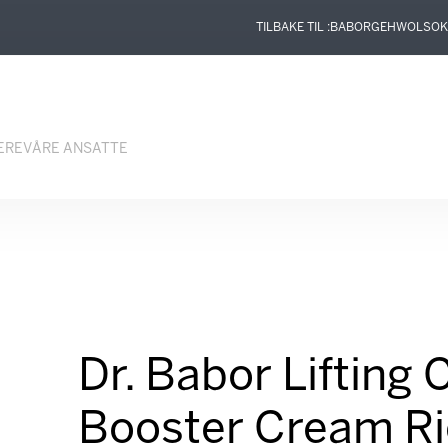
TILBAKE TIL :
BABOR
GEHWOL
SOK
ERE
VÅRE ANSATTE
Dr. Babor Lifting 
Booster Cream R