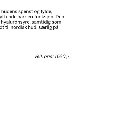
 hudens spenst og fylde,
kyttende barrierefunksjon. Den
g hyaluronsyre, samtidig som
t til nordisk hud, særlig på
Veil. pris: 1620 ,-