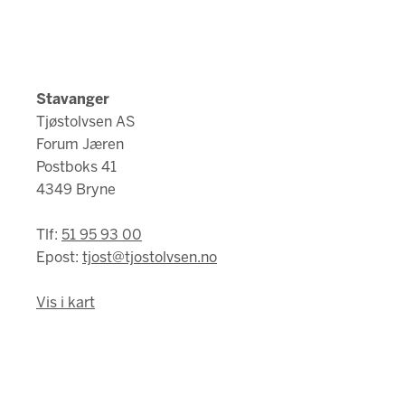
Stavanger
Tjøstolvsen AS
Forum Jæren
Postboks 41
4349 Bryne
Tlf:
51 95 93 00
Epost:
tjost@tjostolvsen.no
Vis i kart