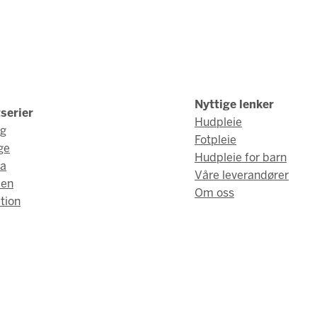
Nyttige lenker
serier
Hudpleie
ng
Fotpleie
ge
Hudpleie for barn
a
Våre leverandører
men
Om oss
tion