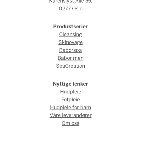
Karenslyst Allé 55,
0277 Oslo
Produktserier
Cleansing
Skinovage
Baborspa
Babor men
SeaCreation
Nyttige lenker
Hudpleie
Fotpleie
Hudpleie for barn
Våre leverandører
Om oss