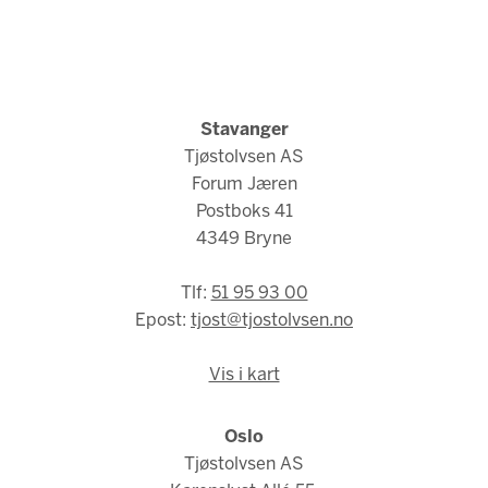
Stavanger
Tjøstolvsen AS
Forum Jæren
Postboks 41
4349 Bryne
Tlf:
51 95 93 00
Epost:
tjost@tjostolvsen.no
Vis i kart
Oslo
Tjøstolvsen AS