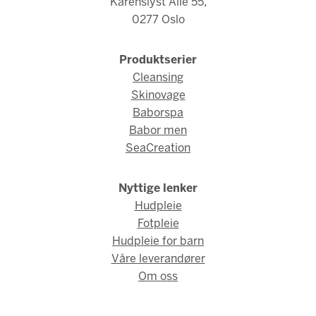
Karenslyst Allé 55,
0277 Oslo
Produktserier
Cleansing
Skinovage
Baborspa
Babor men
SeaCreation
Nyttige lenker
Hudpleie
Fotpleie
Hudpleie for barn
Våre leverandører
Om oss