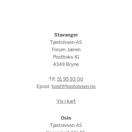
Stavanger
Tjøstolvsen AS
Forum Jæren
Postboks 41
4349 Bryne
Tlf:
51 95 93 00
Epost:
tjost@tjostolvsen.no
Vis i kart
Oslo
Tjøstolvsen AS