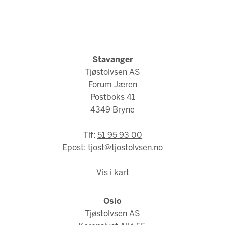
Stavanger
Tjøstolvsen AS
Forum Jæren
Postboks 41
4349 Bryne
Tlf:
51 95 93 00
Epost:
tjost@tjostolvsen.no
Vis i kart
Oslo
Tjøstolvsen AS