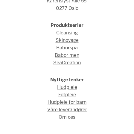
Karenslyst Allé 55,
0277 Oslo
Produktserier
Cleansing
Skinovage
Baborspa
Babor men
SeaCreation
Nyttige lenker
Hudpleie
Fotpleie
Hudpleie for barn
Våre leverandører
Om oss