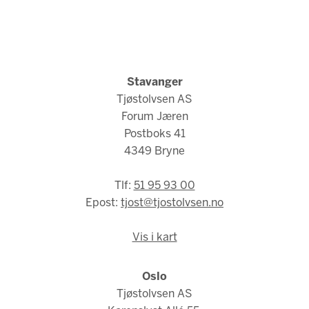
Stavanger
Tjøstolvsen AS
Forum Jæren
Postboks 41
4349 Bryne
Tlf:
51 95 93 00
Epost:
tjost@tjostolvsen.no
Vis i kart
Oslo
Tjøstolvsen AS