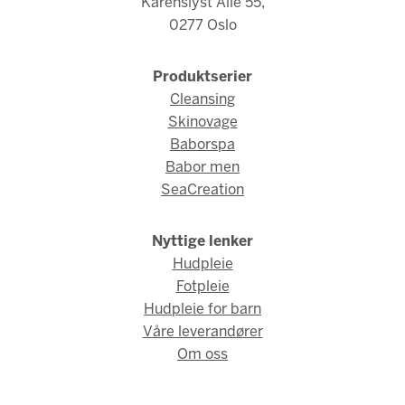
Karenslyst Allé 55,
0277 Oslo
Produktserier
Cleansing
Skinovage
Baborspa
Babor men
SeaCreation
Nyttige lenker
Hudpleie
Fotpleie
Hudpleie for barn
Våre leverandører
Om oss